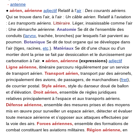
-
antenne
●
aérien, aérienne
adjectif
Relatif à l'
air
:
Des courants aériens.
Qui se trouve dans l'air, à l'air :
Un câble aérien.
Relatif à l'aviation
:
Les transports aériens.
Littéraire.
Léger, insaisissable comme l'air
:
Une démarche aérienne.
Anatomie
Se dit de l'ensemble des
conduits (
larynx
, trachée, bronches) par lesquels l'air parvient au
poumon.
Botanique
Se dit de tout organe qui se développe dans
l'air (tiges, racines,
etc
.).
Matériaux
Se dit d'une chaux ou d'un
mortier dont la prise se fait par dessiccation et le durcissement par
carbonation à l'air. ●
aérien, aérienne
(expressions)
adjectif
Ligne aérienne,
itinéraire parcouru régulièrement par un service
de transport aérien.
Transport aérien,
transport par des aéronefs,
principalement des avions, de passagers, de marchandises (
fret
),
de courrier postal.
Style aérien,
style du danseur doué de ballon
et d'élévation.
Droit aérien,
ensemble de règles juridiques
relatives principalement à l'espace et aux transports aériens.
Défense aérienne,
ensemble des mesures prises et des moyens
mis en œuvre pour surveiller un espace aérien, détecter et évaluer
toute menace aérienne et s'opposer aux attaques effectuées par
la voie des airs.
Forces aériennes,
ensemble des formations de
combat constituant les aviations militaires.
Région aérienne,
en