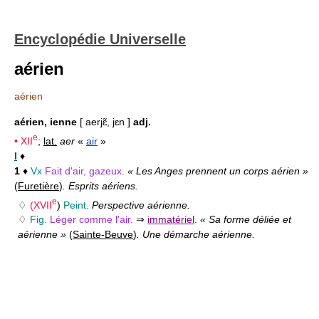
Encyclopédie Universelle
aérien
aérien
aérien, ienne
[ aerjɛ̃, jɛn ]
adj.
e
•
XII
;
lat.
aer
«
air
»
I
♦
1
♦
Vx
Fait d'air, gazeux.
« Les Anges prennent un corps aérien »
(
Furetière
)
. Esprits aériens.
e
♢
(
XVII
)
Peint.
Perspective aérienne.
♢
Fig.
Léger comme l'air.
⇒
immatériel
.
« Sa forme déliée et
aérienne »
(
Sainte-Beuve
)
. Une démarche aérienne.