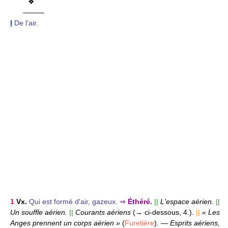
❖
———
I
De l'air.
1
Vx.
Qui est formé d'air, gazeux.
⇒
Éthéré.
||
L'espace aérien.
||
Un souffle aérien.
||
Courants aériens
(→ ci-dessous, 4.).
||
« Les
Anges prennent un corps aérien »
(
Furetière
).
—
Esprits aériens,