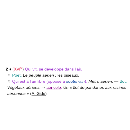
e
2
♦
(
XVI
)
Qui vit, se développe dans l'air.
♢
Poét.
Le peuple aérien :
les oiseaux.
♢
Qui est à l'air libre
(opposé à
souterrain
).
Métro aérien.
—
Bot.
Végétaux aériens.
⇒
aéricole
.
Un « îlot de pandanus aux racines
aériennes »
(
A. Gide
)
.