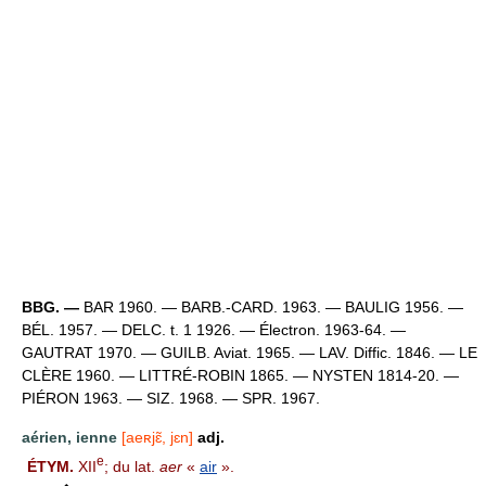
BBG. —
BAR 1960. — BARB.-CARD. 1963. — BAULIG 1956. —
BÉL. 1957. — DELC. t. 1 1926. — Électron. 1963-64. —
GAUTRAT 1970. — GUILB. Aviat. 1965. — LAV. Diffic. 1846. — LE
CLÈRE 1960. — LITTRÉ-ROBIN 1865. — NYSTEN 1814-20. —
PIÉRON 1963. — SIZ. 1968. — SPR. 1967.
aérien, ienne
[aeʀjɛ̃, jɛn]
adj.
e
ÉTYM.
XII
; du lat.
aer
«
air
».