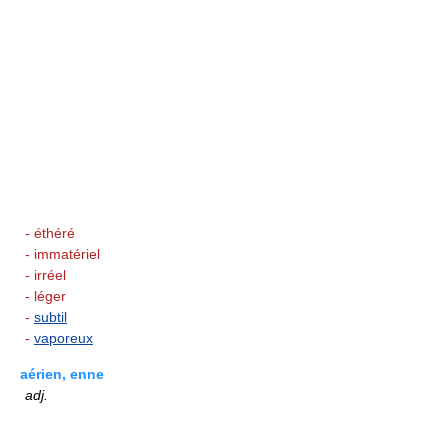
- éthéré
- immatériel
- irréel
- léger
-
subtil
-
vaporeux
aérien, enne
adj.