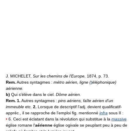
J. MICHELET,
Sur les chemins de l'Europe,
1874, p. 73.
Rem.
Autres syntagmes :
métro aérien, ligne (
t
éléphonique)
aérienne.
b)
Qui s'élève dans le ciel.
Dôme aérien.
Rem. 1.
Autres syntagmes :
pins aériens, faîte aérien d'un
immeuble
etc.
2.
Lorsque de descriptif l'adj. devient qualificatif-
appréc., il se rapproche de l'emploi fig. mentionné
infra
sous II :
•
6. Ceci est éclatant dans la révolution qui substitue à la
massive
église romane l'
aérienne
église ogivale se peuplant peu à peu de