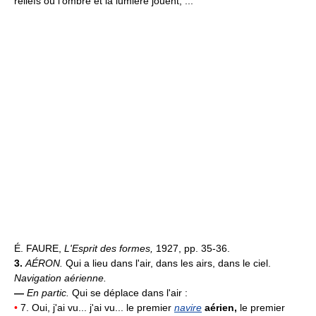
reliefs où l'ombre et la lumière jouent, ...
É. FAURE,
L'Esprit des formes,
1927, pp. 35-36.
3.
AÉRON.
Qui a lieu dans l'air, dans les airs, dans le ciel.
Navigation aérienne.
—
En partic.
Qui se déplace dans l'air :
•
7. Oui, j'ai vu... j'ai vu... le premier
navire
aérien,
le premier