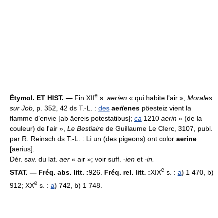
e
Étymol. ET HIST. —
Fin XII
s.
aerïen
« qui habite l'air »,
Morales
sur Job,
p. 352, 42 ds T.-L. :
des
aerïenes
pöesteiz vient la
flamme d'envie [ab äereis potestatibus];
ca
1210
aerin
« (de la
couleur) de l'air »,
Le Bestiaire
de Guillaume Le Clerc, 3107, publ.
par R. Reinsch ds T.-L. : Li un (des pigeons) ont color
aerine
[aerius].
Dér. sav. du lat.
aer
« air »; voir suff.
-ien
et
-in.
e
STAT. — Fréq. abs. litt. :
926.
Fréq. rel. litt. :
XIX
s. :
a
) 1 470, b)
e
912; XX
s. :
a
) 742, b) 1 748.