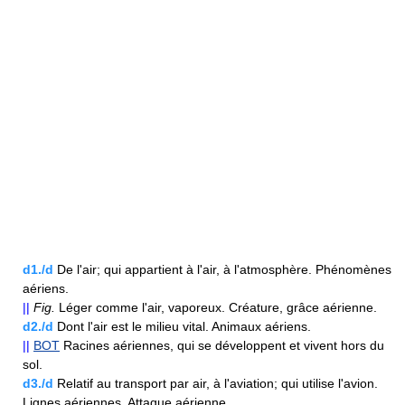
d1./d
De l'air; qui appartient à l'air, à l'atmosphère. Phénomènes
aériens.
||
Fig.
Léger comme l'air, vaporeux. Créature, grâce aérienne.
d2./d
Dont l'air est le milieu vital. Animaux aériens.
||
BOT
Racines aériennes, qui se développent et vivent hors du
sol.
d3./d
Relatif au transport par air, à l'aviation; qui utilise l'avion.
Lignes aériennes. Attaque aérienne.