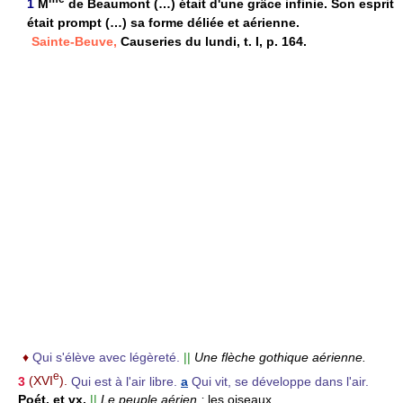
1
M
de Beaumont (…) était d'une grâce infinie. Son esprit
était prompt (…) sa forme déliée et aérienne.
Sainte-Beuve,
Causeries du lundi, t. I, p. 164.
♦
Qui s'élève avec légèreté.
||
Une flèche gothique aérienne.
e
3
(XVI
).
Qui est à l'air libre.
a
Qui vit, se développe dans l'air.
Poét. et vx.
||
Le peuple aérien :
les oiseaux.