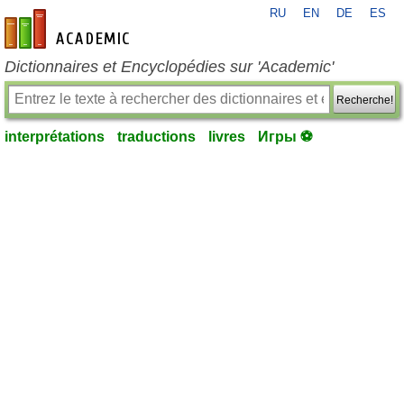
RU
EN
DE
ES
fr-academic.com
Dictionnaires et Encyclopédies sur 'Academic'
Recherche!
interprétations
traductions
livres
Игры ⚽