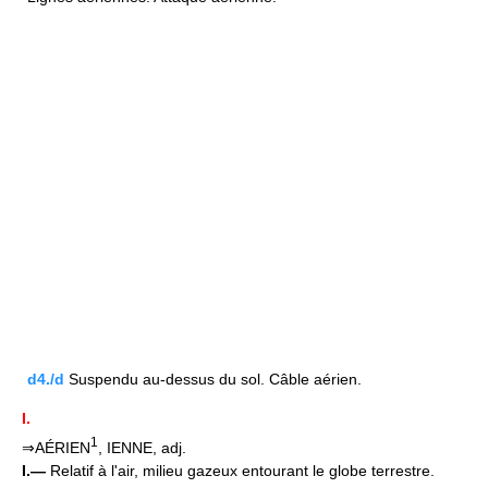
d4./d
Suspendu au-dessus du sol. Câble aérien.
I.
1
⇒AÉRIEN
, IENNE, adj.
I.—
Relatif à l'air, milieu gazeux entourant le globe terrestre.