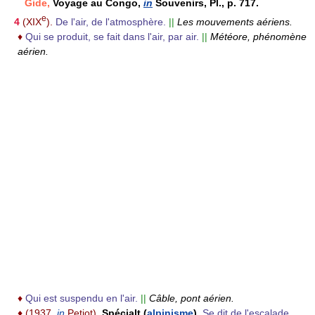
Gide,
Voyage au Congo,
in
Souvenirs, Pl., p. 717.
e
4
(XIX
).
De l'air, de l'atmosphère.
||
Les mouvements aériens.
♦
Qui se produit, se fait dans l'air, par air.
||
Météore, phénomène
aérien.
♦
Qui est suspendu en l'air.
||
Câble, pont aérien.
♦
(1937,
in
Petiot).
Spécialt (
alpinisme
).
Se dit de l'escalade