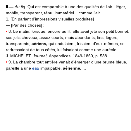
II.—
Au fig.
Qui est comparable à une des qualités de l'air : léger,
mobile, transparent, ténu, immatériel... comme l'air.
1.
[En parlant d'impressions visuelles produites]
—
[Par des choses] :
•
8. Le matin, lorsque, encore au lit, elle avait jeté son petit bonnet,
ses jolis cheveux, assez courts, mais abondants, fins, légers,
transparents,
aériens,
qui ondulaient, frisaient d'eux-mêmes, se
redressaient de tous côtés, lui faisaient comme une auréole.
J. MICHELET,
Journal,
Appendices, 1849-1860, p. 588.
•
9. La chambre tout entière venait d'émerger d'une brume bleue,
pareille à une
eau
impalpable,
aérienne,
...