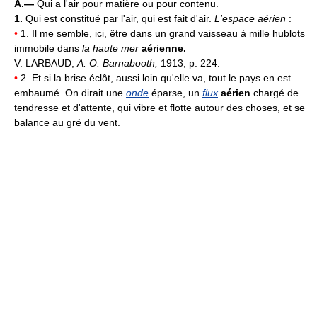
A.—
Qui a l'air pour matière ou pour contenu.
1.
Qui est constitué par l'air, qui est fait d'air.
L'espace aérien
:
•
1. Il me semble, ici, être dans un grand vaisseau à mille hublots
immobile dans
la haute mer
aérienne.
V. LARBAUD,
A. O. Barnabooth,
1913, p. 224.
•
2. Et si la brise éclôt, aussi loin qu'elle va, tout le pays en est
embaumé. On dirait une
onde
éparse, un
flux
aérien
chargé de
tendresse et d'attente, qui vibre et flotte autour des choses, et se
balance au gré du vent.