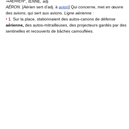
⇒
AÉRIEN
, IENNE,
adj.
AÉRON.
[
Aérien
sert d'adj. à
avion
] Qui concerne, met en œuvre
des avions; qui sert aux avions.
Ligne aérienne
:
•
1. Sur la place, stationnaient des autos-canons de
défense
aérienne,
des autos-mitrailleuses, des projecteurs gardés par des
sentinelles et recouverts de bâches camouflées.